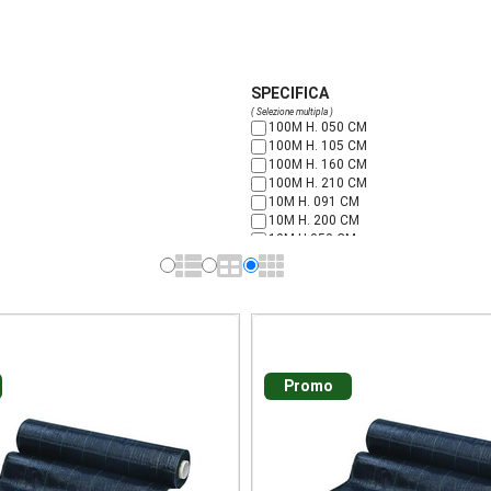
SPECIFICA
( Selezione multipla )
100M H. 050 CM
100M H. 105 CM
100M H. 160 CM
100M H. 210 CM
10M H. 091 CM
10M H. 200 CM
10M H.050 CM
10M H.200 CM
Promo