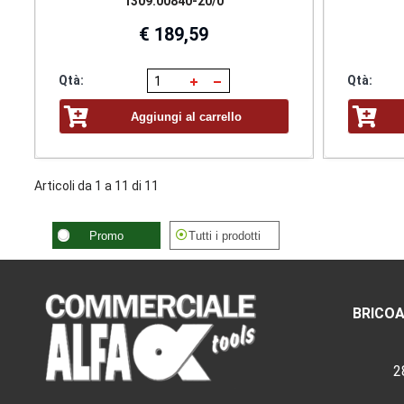
1309.00840-20/0
€ 189,59
Qtà:
Qtà:
Aggiungi al carrello
Articoli da 1 a 11 di 11
Promo
Tutti i prodotti
BRICOA
2