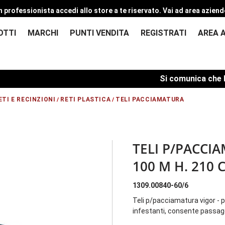
n professionista accedi allo store a te riservato.
Vai ad area aziend
OTTI
MARCHI
PUNTI VENDITA
REGISTRATI
AREA 
Si comunica che le sped
ETI E RECINZIONI
RETI PLASTICA
TELI PACCIAMATURA
/
/
TELI P/PACCI
100 M H. 210 
1309.00840-60/6
Teli p/pacciamatura vigor - po
infestanti, consente passag