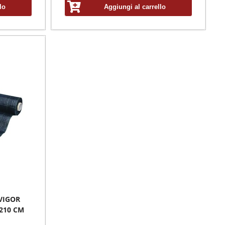
lo
Aggiungi al carrello
VIGOR
210 CM