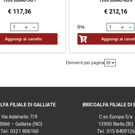
1309.00840-50/7
1309.00840-60/6
€ 117,36
€ 212,16
Qtà:
Aggiungi al carrello
Aggiungi al carrel
Elementi per pagina
LFA FILIALE DI GALLIATE
BRICOALFA FILIALE DI 
Via Adamello 7/9
C.so Europa 5/a
8066 – Galliate (NO)
13900 Biella (BI)
Tel.:
0321 806160
Tel.:
015 8409126