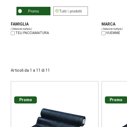
Promo
Tutti i prodotti
FAMIGLIA
MARCA
( Selezione multipla )
( Selezione multipla )
TELI PACCIAMATURA
VUEMME
Articoli da 1 a 11 di 11
Promo
Promo