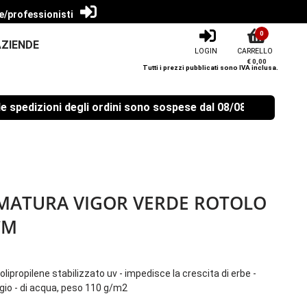
e/professionisti
0
AZIENDE
LOGIN
CARRELLO
€ 0,00
Tutti i prezzi pubblicati sono IVA inclusa.
izioni degli ordini sono sospese dal 08/08/2026 al 23/08/20
AMATURA VIGOR VERDE ROTOLO
CM
lipropilene stabilizzato uv - impedisce la crescita di erbe -
gio - di acqua, peso 110 g/m2