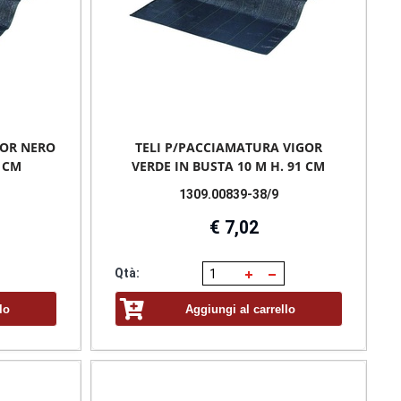
GOR NERO
TELI P/PACCIAMATURA VIGOR
0 CM
VERDE IN BUSTA 10 M H. 91 CM
1309.00839-38/9
€ 7,02
Qtà:
lo
Aggiungi al carrello