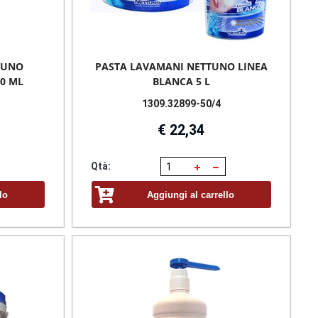
TUNO
PASTA LAVAMANI NETTUNO LINEA
0 ML
BLANCA 5 L
1309.32899-50/4
€ 22,34
Qtà:
lo
Aggiungi al carrello