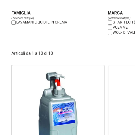
FAMIGLIA
MARCA
( Selezione multipla )
( Selezione multipla )
LAVAMANI LIQUIDI E IN CREMA
STAR TECH (
VUEMME
WOLF DI VA
Articoli da 1 a 10 di 10