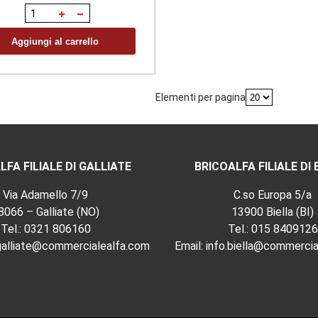
Aggiungi al carrello
Elementi per pagina
LFA FILIALE DI GALLIATE
BRICOALFA FILIALE DI 
Via Adamello 7/9
C.so Europa 5/a
8066 – Galliate (NO)
13900 Biella (BI)
Tel.:
0321 806160
Tel.:
015 8409126
.galliate@commercialealfa.com
Email:
info.biella@commercia