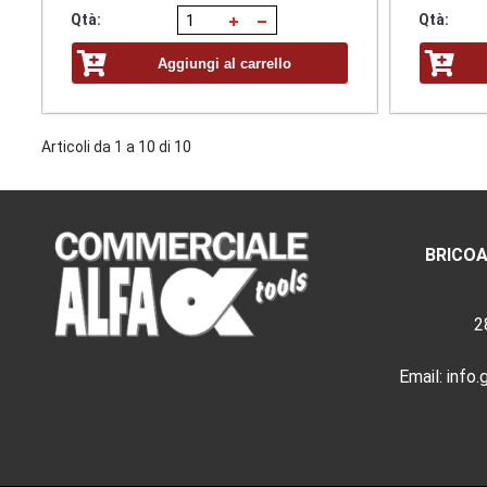
Qtà:
Qtà:
Aggiungi al carrello
Articoli da 1 a 10 di 10
BRICOA
2
Email:
info