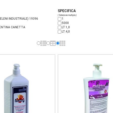
SPECIFICA
( Selezione multipla )
ELENI INDUSTRIALE) 19396
1
5000
LENTINA CANETTA
LT.1,0
LT.4,0