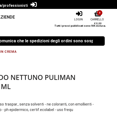
e/professionisti
0
AZIENDE
LOGIN
CARRELLO
€ 0,00
Tutti i prezzi pubblicati sono IVA inclusa.
 che le spedizioni degli ordini sono sospese dal 08/08/2026
 IN CREMA
IDO NETTUNO PULIMAN
 ML
o traspar., senza solventi - ne coloranti, con emollienti -
 ph epidermico, certif.ecolabel - uso frequ