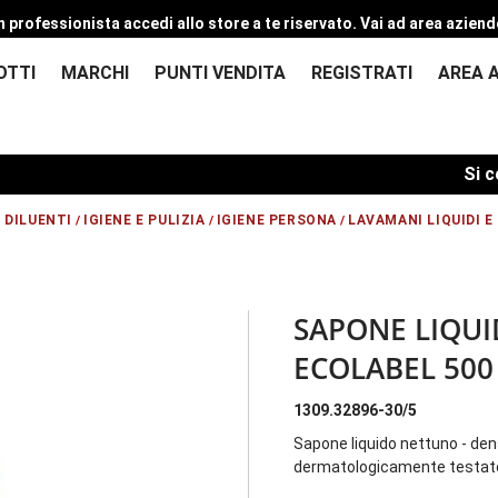
n professionista accedi allo store a te riservato.
Vai ad area aziend
OTTI
MARCHI
PUNTI VENDITA
REGISTRATI
AREA 
Si comunica
 DILUENTI
IGIENE E PULIZIA
IGIENE PERSONA
LAVAMANI LIQUIDI E
/
/
/
SAPONE LIQU
ECOLABEL 500
1309.32896-30/5
Sapone liquido nettuno - dens
dermatologicamente testato -