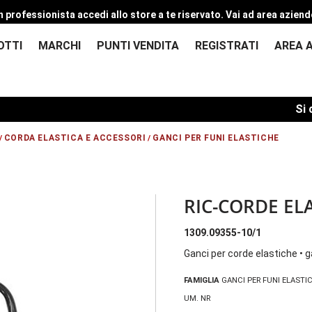
n professionista accedi allo store a te riservato.
Vai ad area aziend
OTTI
MARCHI
PUNTI VENDITA
REGISTRATI
AREA 
Si comu
CORDA ELASTICA E ACCESSORI
GANCI PER FUNI ELASTICHE
/
/
RIC-CORDE EL
1309.09355-10/1
Ganci per corde elastiche • g
FAMIGLIA
GANCI PER FUNI ELASTI
UM. NR