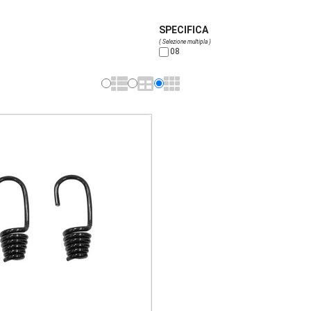
SPECIFICA
( Selezione multipla )
08