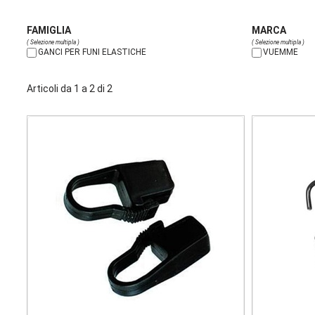
FAMIGLIA
MARCA
( Selezione multipla )
( Selezione multipla )
GANCI PER FUNI ELASTICHE
VUEMME
Articoli da 1 a 2 di 2