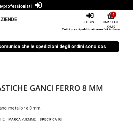
e/professionisti
0
AZIENDE
LOGIN
CARRELLO
€ 0,00
Tutti i prezzi pubblicati sono IVA inclusa.
nica che le spedizioni degli ordini sono sospese dal 08/08/
ASTICHE GANCI FERRO 8 MM
anci metallo • ø 8 mm.
CHE
MARCA
VUEMME
SPECIFICA
08