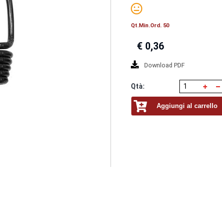
Qt.Min.Ord. 50
€
0,36
Download PDF
Qtà:
Aggiungi al carrello