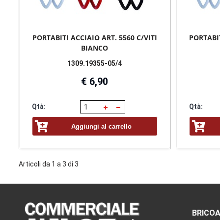
PORTABITI ACCIAIO ART. 5560 C/VITI
PORTABIT
BIANCO
1309.19355-05/4
€ 6,90
Qtà:
Qtà:
Aggiungi al carrello
Articoli da 1 a 3 di 3
BRICOA