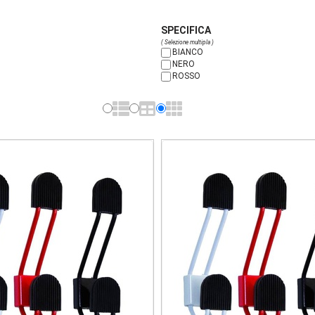
SPECIFICA
( Selezione multipla )
BIANCO
NERO
ROSSO