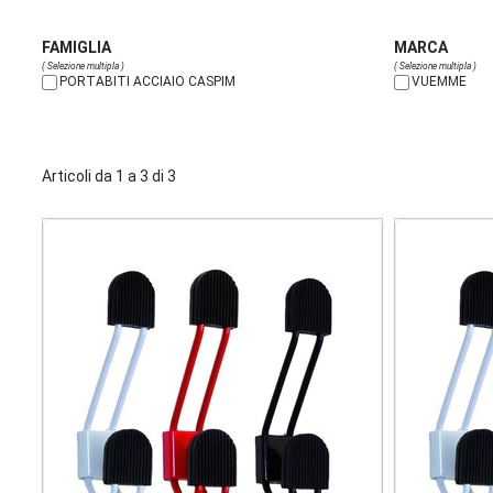
FAMIGLIA
MARCA
( Selezione multipla )
( Selezione multipla )
PORTABITI ACCIAIO CASPIM
VUEMME
Articoli da 1 a 3 di 3