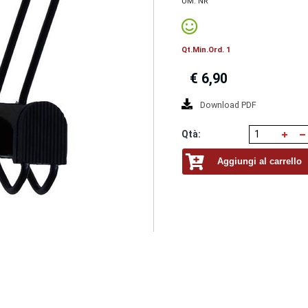
UM. NR
Qt.Min.Ord. 1
€
6,90
Download PDF
Qtà:
Aggiungi al carrello