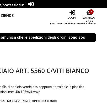
e/professionisti
0
AZIENDE
LOGIN
CARRELLO
€ 0,00
Tutti i prezzi pubblicati sono IVA inclusa.
nica che le spedizioni degli ordini sono sospese dal 08/08/
IAIO ART. 5560 C/VITI BIANCO
in filo di acciaio verniciato cappucci terminale in plastica
nsioni mm.40x185x64 lxhxp
PIM
MARCA
VUEMME
SPECIFICA
BIANCO