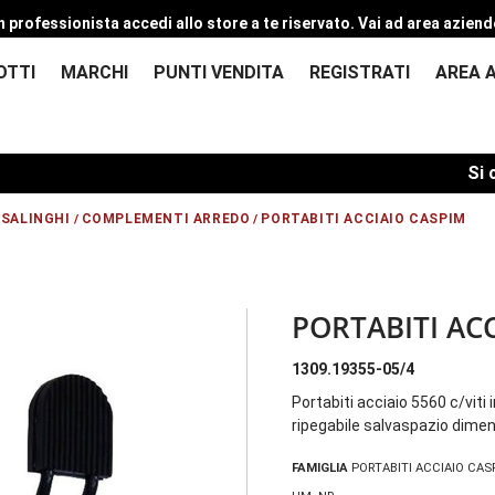
n professionista accedi allo store a te riservato.
Vai ad area aziend
OTTI
MARCHI
PUNTI VENDITA
REGISTRATI
AREA 
Si comu
SALINGHI
COMPLEMENTI ARREDO
PORTABITI ACCIAIO CASPIM
/
/
PORTABITI ACC
1309.19355-05/4
Portabiti acciaio 5560 c/viti 
ripegabile salvaspazio dime
FAMIGLIA
PORTABITI ACCIAIO CAS