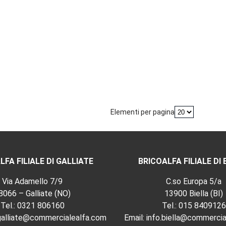
Elementi per pagina
LFA FILIALE DI GALLIATE
BRICOALFA FILIALE DI 
Via Adamello 7/9
C.so Europa 5/a
8066 – Galliate (NO)
13900 Biella (BI)
Tel.:
0321 806160
Tel.:
015 8409126
.galliate@commercialealfa.com
Email:
info.biella@commercia