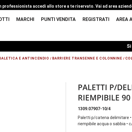
n professionista accedi allo store a te riservato.
Vai ad area aziend
OTTI
MARCHI
PUNTI VENDITA
REGISTRATI
AREA 
Si com
NALETICA E ANTINCENDIO
BARRIERE TRANSENNE E COLONNINE
CO
/
/
PALETTI P/DEL
RIEMPIBILE 90
1309.07907-10/4
Paletti p/catena delimitare
riempibile acqua o sabbia • c