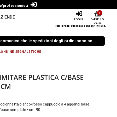
e/professionisti
0
AZIENDE
LOGIN
CARRELLO
€ 0,00
Tutti i prezzi pubblicati sono IVA inclusa.
unica che le spedizioni degli ordini sono sospese dal 08/08
LONNINE SEGNALETICHE
IMITARE PLASTICA C/BASE
 CM
 • colonnetta bianco/rosso cappuccio a 4 agganci base
/base riempibile • cm. 90