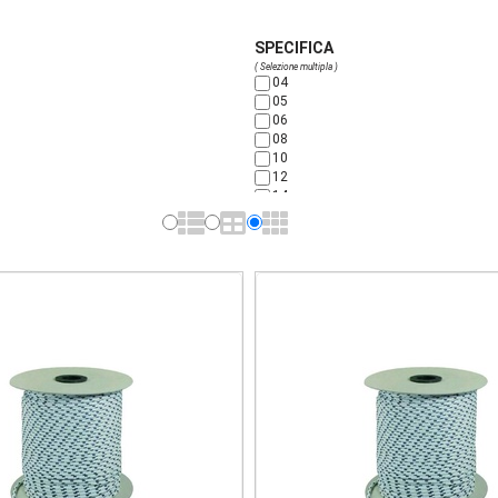
SPECIFICA
( Selezione multipla )
04
05
06
08
10
12
14
16
18
20