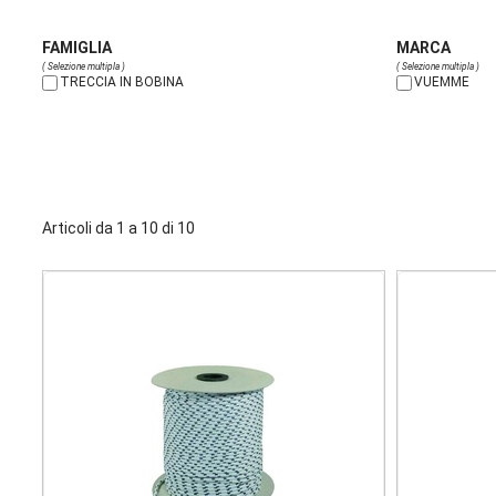
FAMIGLIA
MARCA
( Selezione multipla )
( Selezione multipla )
TRECCIA IN BOBINA
VUEMME
Articoli da 1 a 10 di 10