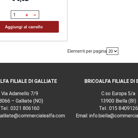
Aggiungi al carrello
Elementi per pagina
LFA FILIALE DI GALLIATE
BRICOALFA FILIALE DI 
Via Adamello 7/9
C.so Europa 5/a
8066 – Galliate (NO)
13900 Biella (BI)
Tel.:
0321 806160
Tel.:
015 8409126
.galliate@commercialealfa.com
Email:
info.biella@commercia