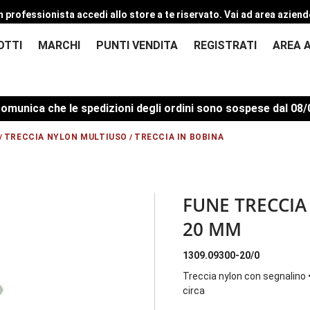
n professionista accedi allo store a te riservato.
Vai ad area aziend
OTTI
MARCHI
PUNTI VENDITA
REGISTRATI
AREA 
a che le spedizioni degli ordini sono sospese dal 08/08/20
TRECCIA NYLON MULTIUSO
TRECCIA IN BOBINA
/
/
FUNE TRECCIA
20 MM
1309.09300-20/0
Treccia nylon con segnalino 
circa