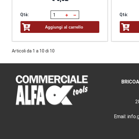
Qtà:
Qtà:
Aggiungi al carrello
Articoli da 1 a 10 di 10
BRICOA
2
Email:
info