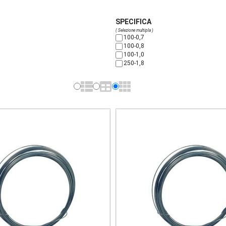
SPECIFICA
( Selezione multipla )
100-0,7
100-0,8
100-1,0
250-1,8