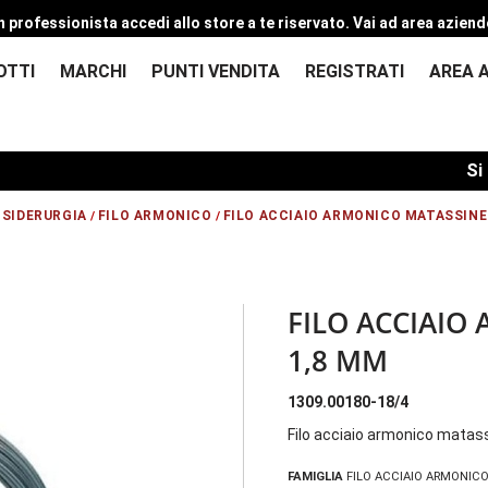
n professionista accedi allo store a te riservato.
Vai ad area aziend
OTTI
MARCHI
PUNTI VENDITA
REGISTRATI
AREA 
Si com
SIDERURGIA
FILO ARMONICO
FILO ACCIAIO ARMONICO MATASSINE
/
/
/
FILO ACCIAIO
1,8 MM
1309.00180-18/4
Filo acciaio armonico matas
FAMIGLIA
FILO ACCIAIO ARMONICO