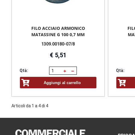
FILO ACCIAIO ARMONICO
FI
MATASSINE G 100 0,7 MM
MAT
1309.00180-07/8
€ 5,51
Qtà:
Qtà:
Aggiungi al carrello
Articoli da 1 a 4 di 4