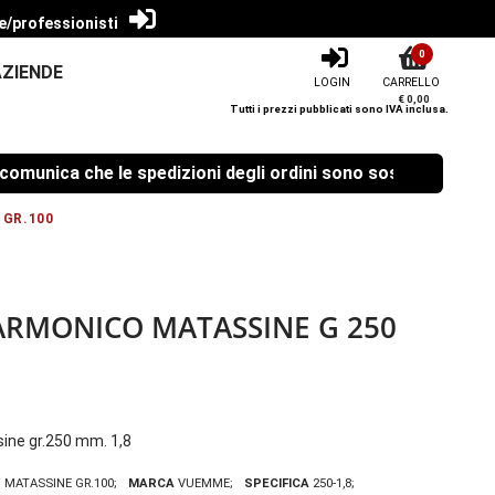
e/professionisti
0
AZIENDE
LOGIN
CARRELLO
€ 0,00
Tutti i prezzi pubblicati sono IVA inclusa.
unica che le spedizioni degli ordini sono sospese dal 08/08
 GR.100
 ARMONICO MATASSINE G 250
sine gr.250 mm. 1,8
 MATASSINE GR.100
MARCA
VUEMME
SPECIFICA
250-1,8