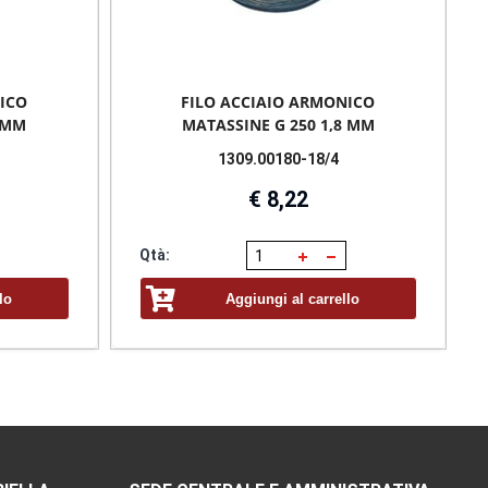
ICO
FILO ACCIAIO ARMONICO
0 MM
MATASSINE G 250 1,8 MM
1309.00180-18/4
€ 8,22
Qtà:
lo
Aggiungi al carrello