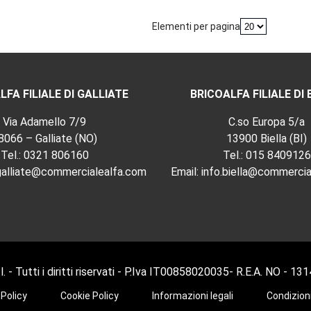
Elementi per pagina
LFA FILIALE DI GALLIATE
BRICOALFA FILIALE DI 
Via Adamello 7/9
C.so Europa 5/a
8066 – Galliate (NO)
13900 Biella (BI)
Tel.:
0321 806160
Tel.:
015 8409126
.galliate@commercialealfa.com
Email:
info.biella@commercia
 - Tutti i diritti riservati - P.Iva IT00858020035- R.E.A. NO - 13
 Policy
Cookie Policy
Informazioni legali
Condizioni