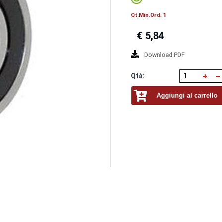
Qt.Min.Ord. 1
€
5,84
Download PDF
Qtà:
Aggiungi al carrello