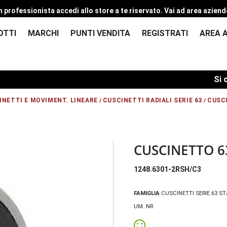
n professionista accedi allo store a te riservato.
Vai ad area aziend
OTTI
MARCHI
PUNTI VENDITA
REGISTRATI
AREA 
Si comun
INETTI E MOVIMENT. LINEARE
CUSCINETTI RADIALI SERIE 63
CUSCI
/
/
CUSCINETTO 6
1248.6301-2RSH/C3
FAMIGLIA
CUSCINETTI SERIE 63 ST
UM. NR