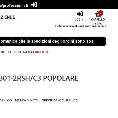
e/professionisti
0
AZIENDE
LOGIN
CARRELLO
€ 0,00
Tutti i prezzi pubblicati sono IVA inclusa.
ica che le spedizioni degli ordini sono sospese dal 08/08/2
NETTI SERIE 63 STAGNI C-3
301-2RSH/C3 POPOLARE
AGNI C-3
MARCA
MINETTI
SPECIFICA
6301-2RSH/C3