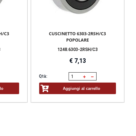
H/C3
CUSCINETTO 6303-2RSH/C3
POPOLARE
3
1248.6303-2RSH/C3
€ 7,13
Qtà:
lo
Aggiungi al carrello