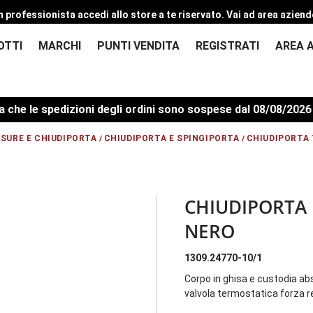
n professionista accedi allo store a te riservato.
Vai ad area aziend
OTTI
MARCHI
PUNTI VENDITA
REGISTRATI
AREA 
 le spedizioni degli ordini sono sospese dal 08/08/2026 al 
SURE E CHIUDIPORTA
CHIUDIPORTA E SPINGIPORTA
CHIUDIPORTA 
/
/
CHIUDIPORTA 
NERO
1309.24770-10/1
Corpo in ghisa e custodia ab
valvola termostatica forza r