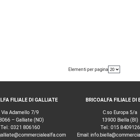
Elementi per pagina
LFA FILIALE DI GALLIATE
BRICOALFA FILIALE DI 
Via Adamello 7/9
C.so Europa 5/a
8066 – Galliate (NO)
13900 Biella (BI)
Tel.:
0321 806160
Tel.:
015 8409126
.galliate@commercialealfa.com
Email:
info.biella@commercia