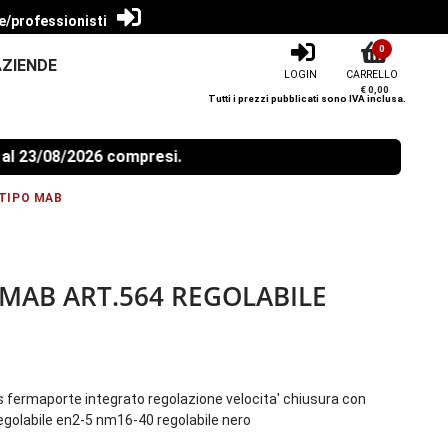
e/professionisti
0
AZIENDE
LOGIN
CARRELLO
€ 0,00
Tutti i prezzi pubblicati sono IVA inclusa.
23/08/2026 compresi.
TIPO MAB
MAB ART.564 REGOLABILE
s fermaporte integrato regolazione velocita' chiusura con
egolabile en2-5 nm16-40 regolabile nero