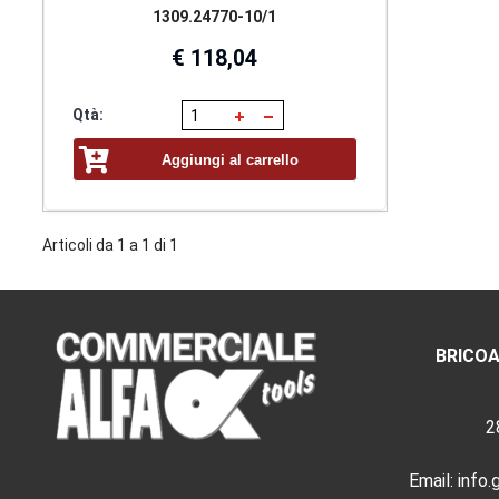
1309.24770-10/1
€ 118,04
Qtà:
Aggiungi al carrello
Articoli da 1 a 1 di 1
BRICOA
2
Email:
info