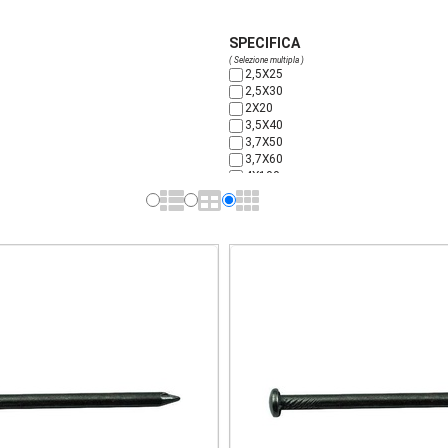
SPECIFICA
( Selezione multipla )
2,5X25
2,5X30
2X20
3,5X40
3,7X50
3,7X60
4X100
4X70
4X80