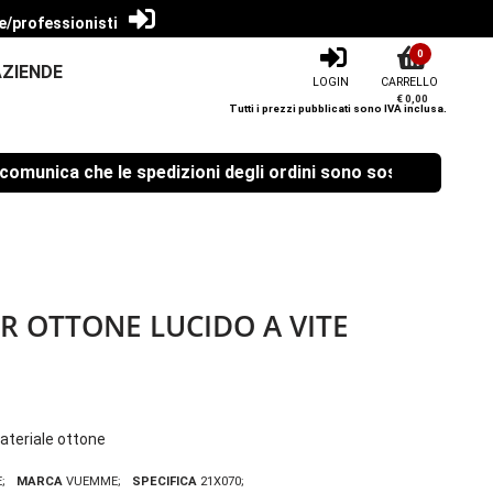
e/professionisti
0
AZIENDE
LOGIN
CARRELLO
€ 0,00
Tutti i prezzi pubblicati sono IVA inclusa.
unica che le spedizioni degli ordini sono sospese dal 08/08
R OTTONE LUCIDO A VITE
ateriale ottone
E
MARCA
VUEMME
SPECIFICA
21X070