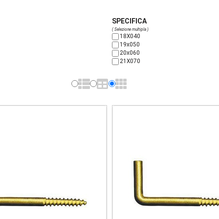
SPECIFICA
( Selezione multipla )
18X040
19x050
20x060
21X070