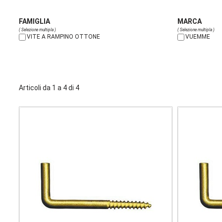
FAMIGLIA
MARCA
( Selezione multipla )
( Selezione multipla )
VITE A RAMPINO OTTONE
VUEMME
Articoli da 1 a 4 di 4