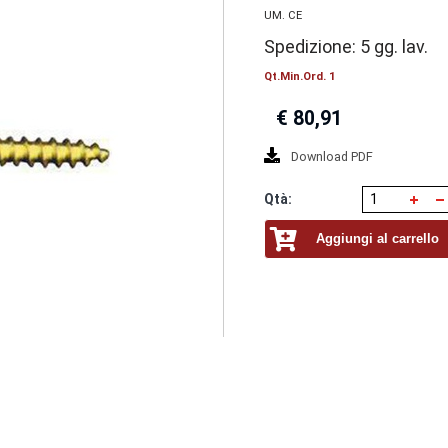
UM. CE
Spedizione: 5 gg. lav.
Qt.Min.Ord. 1
€
80,91
Download PDF
Qtà:
Aggiungi al carrello