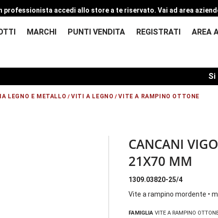
n professionista accedi allo store a te riservato.
Vai ad area aziend
OTTI
MARCHI
PUNTI VENDITA
REGISTRATI
AREA 
Si com
IA LEGNO E METALLO
VITI A LEGNO
VITE A RAMPINO OTTONE
/
/
CANCANI VIGO
21X70 MM
1309.03820-25/4
Vite a rampino mordente • m
FAMIGLIA
VITE A RAMPINO OTTON