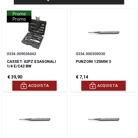
Promo
Promo
0334.009036042
0334.000300030
CASSET. 42PZ ESAGONALI
PUNZONI 125MM 3
1/4 E/C42 BW
€ 39,90
€ 7,14
ACQUISTA
ACQUISTA