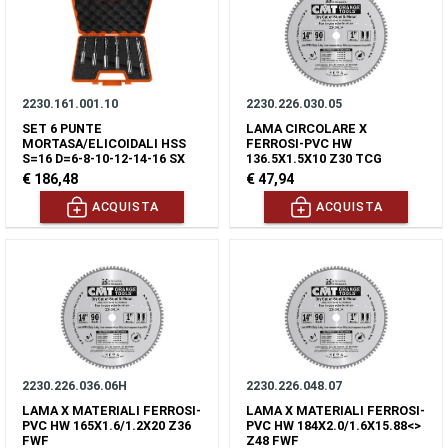
2230.161.001.10
2230.226.030.05
SET 6 PUNTE
LAMA CIRCOLARE X
MORTASA/ELICOIDALI HSS
FERROSI-PVC HW
S=16 D=6-8-10-12-14-16 SX
136.5X1.5X10 Z30 TCG
€ 186,48
€ 47,94
ACQUISTA
ACQUISTA
2230.226.036.06H
2230.226.048.07
LAMA X MATERIALI FERROSI-
LAMA X MATERIALI FERROSI-
PVC HW 165X1.6/1.2X20 Z36
PVC HW 184X2.0/1.6X15.88<>
FWF
Z48 FWF